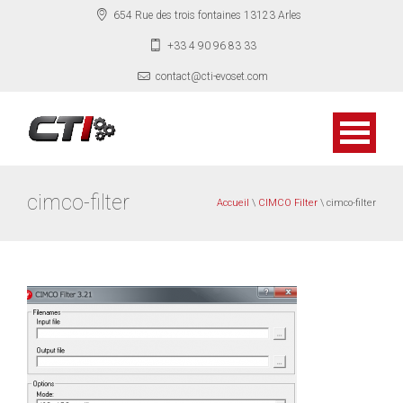
654 Rue des trois fontaines 13123 Arles
+33 4 90 96 83 33
contact@cti-evoset.com
cimco-filter
Accueil
\
CIMCO Filter
\ cimco-filter