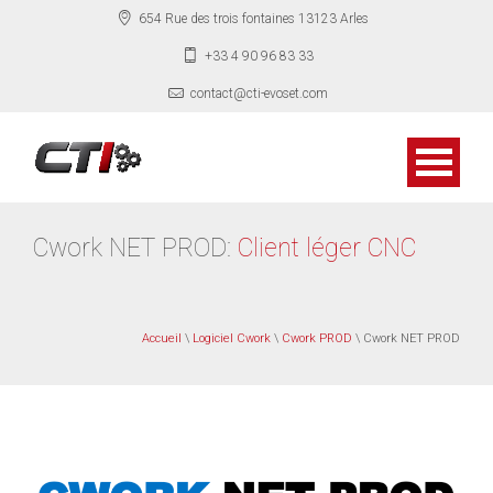
654 Rue des trois fontaines 13123 Arles
+33 4 90 96 83 33
contact@cti-evoset.com
Cwork NET PROD:
Client léger CNC
Accueil
\
Logiciel Cwork
\
Cwork PROD
\ Cwork NET PROD