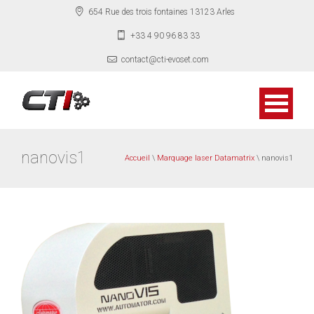
654 Rue des trois fontaines 13123 Arles
+33 4 90 96 83 33
contact@cti-evoset.com
nanovis1
Accueil
\
Marquage laser Datamatrix
\ nanovis1