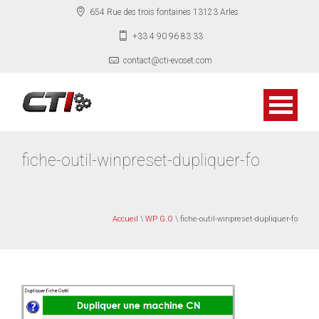
654 Rue des trois fontaines 13123 Arles
+33 4 90 96 83 33
contact@cti-evoset.com
fiche-outil-winpreset-dupliquer-fo
Accueil
\
WP G.O
\ fiche-outil-winpreset-dupliquer-fo