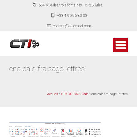
654 Rue des trois fontaines 13123 Arles
+33 4 90 96 83 33
contact@cti-evoset.com
cnc-calc-fraisage-lettres
Accueil
\
CIMCO CNC-Calc
\ cnc-calc-fraisage-lettres