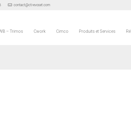
3
contact@cti-evoset.com
WB – Trimos
Cwork
Cimco
Produits et Services
Ré