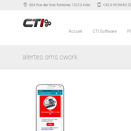
654 Rue des trois fontaines 13123 Arles
+33 4 90 96 83 3
Accueil
CTI Software
P
alertes sms cwork