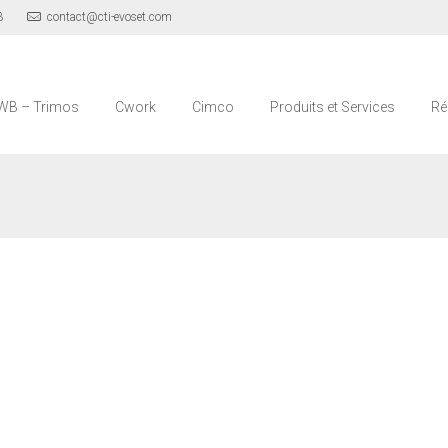
3
contact@cti-evoset.com
WB – Trimos
Cwork
Cimco
Produits et Services
Ré