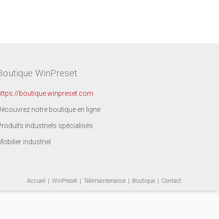
Boutique WinPreset
https://boutique.winpreset.com
Découvrez notre boutique en ligne
Produits industriels spécialisés
Mobilier industriel
Accueil
WinPreset
Télémaintenance
Boutique
Contact