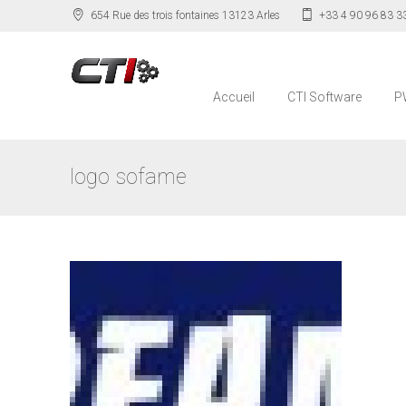
654 Rue des trois fontaines 13123 Arles
+33 4 90 96 83 3
Accueil
CTI Software
P
logo sofame