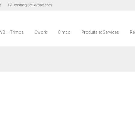
3
contact@cti-evoset.com
WB – Trimos
Cwork
Cimco
Produits et Services
Ré