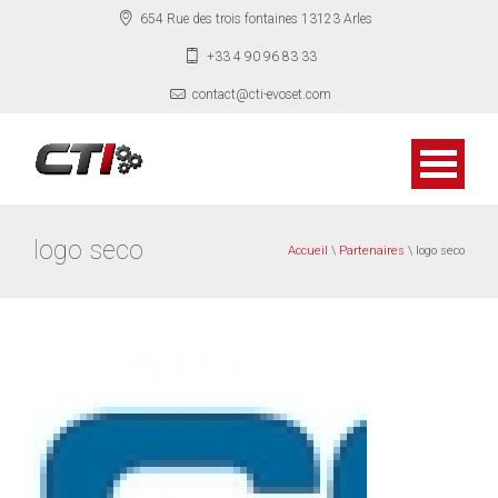
654 Rue des trois fontaines 13123 Arles
+33 4 90 96 83 33
contact@cti-evoset.com
logo seco
Accueil
\
Partenaires
\ logo seco