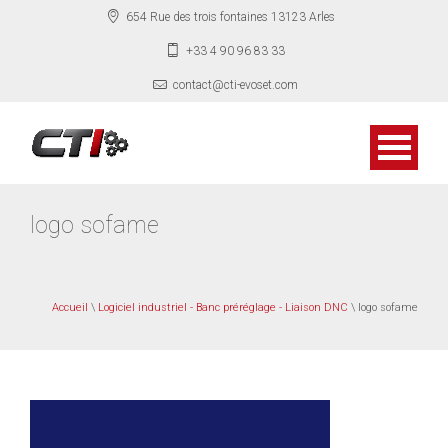
654 Rue des trois fontaines 13123 Arles
+33 4 90 96 83 33
contact@cti-evoset.com
logo sofame
Accueil
\
Logiciel industriel - Banc préréglage - Liaison DNC
\ logo sofame