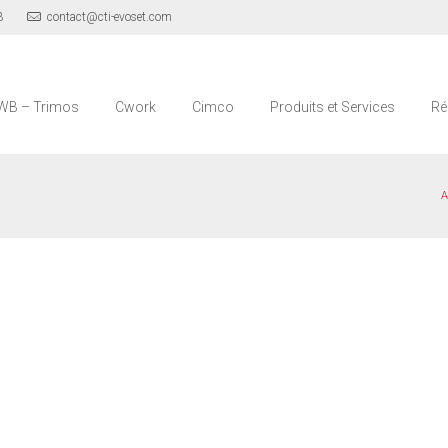
3
contact@cti-evoset.com
WB – Trimos
Cwork
Cimco
Produits et Services
Ré
A