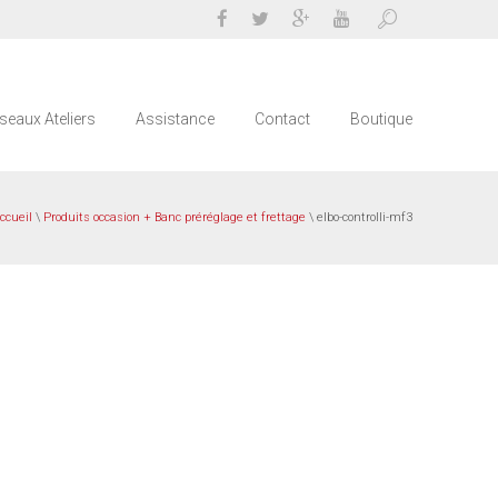
seaux Ateliers
Assistance
Contact
Boutique
ccueil
\
Produits occasion + Banc préréglage et frettage
\ elbo-controlli-mf3