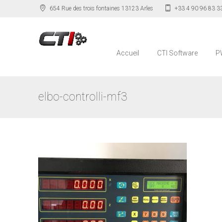
654 Rue des trois fontaines 13123 Arles
+33 4 90 96 83 3
Accueil
CTI Software
P
elbo-controlli-mf3