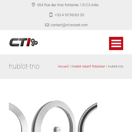
654 Rue des trois fontaines 13123 Arles
+33 4 90 96 83 33
contact@cti-evoset.com
hublot-trio
Accueil
\
Hublot rotatif Rotoclear
\ hublot-trio