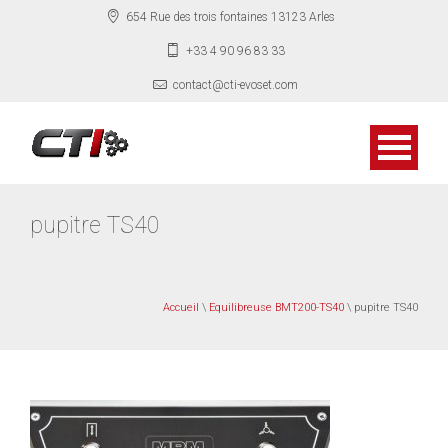
654 Rue des trois fontaines 13123 Arles
+33 4 90 96 83 33
contact@cti-evoset.com
pupitre TS40
Accueil
\
Equilibreuse BMT200-TS40
\ pupitre TS40