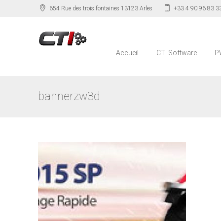
654 Rue des trois fontaines 13123 Arles
+33 4 90 96 83 3
Accueil
CTI Software
P
bannerzw3d