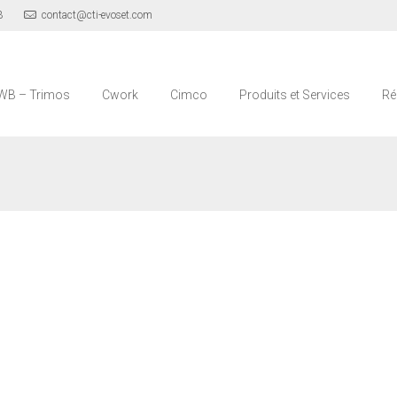
3
contact@cti-evoset.com
WB – Trimos
Cwork
Cimco
Produits et Services
Ré