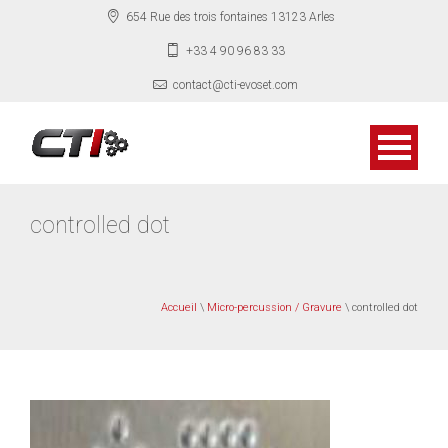
654 Rue des trois fontaines 13123 Arles
+33 4 90 96 83 33
contact@cti-evoset.com
controlled dot
Accueil
\
Micro-percussion / Gravure
\ controlled dot