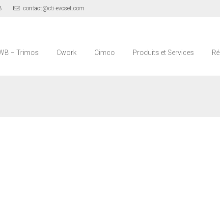
3
contact@cti-evoset.com
WB – Trimos
Cwork
Cimco
Produits et Services
Ré