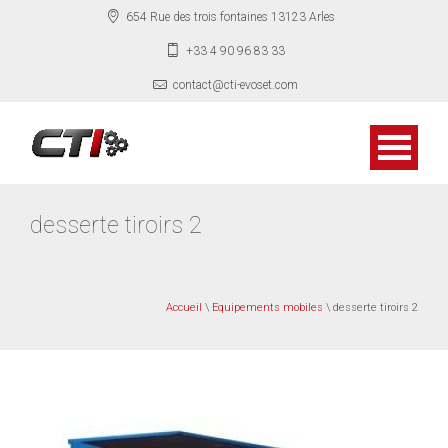
654 Rue des trois fontaines 13123 Arles
+33 4 90 96 83 33
contact@cti-evoset.com
desserte tiroirs 2
Accueil
\
Equipements mobiles
\ desserte tiroirs 2