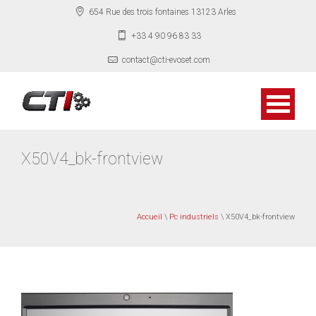
654 Rue des trois fontaines 13123 Arles
+33 4 90 96 83 33
contact@cti-evoset.com
X50V4_bk-frontview
Accueil
\
Pc industriels
\ X50V4_bk-frontview