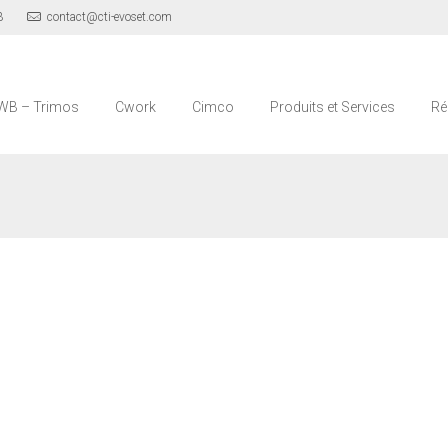
3
contact@cti-evoset.com
WB – Trimos
Cwork
Cimco
Produits et Services
Ré