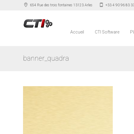
654 Rue des trois fontaines 13123 Arles
+33 4 90 96 83 3
Accueil
CTI Software
P
banner_quadra