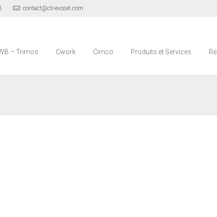
3
contact@cti-evoset.com
WB – Trimos
Cwork
Cimco
Produits et Services
Ré