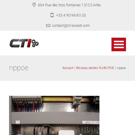
654 Rue des trois fontaines 13123 Arles
+33 4 90 96 83 33
contact@cti-evoset.com
nppoe
Accueil
\
Réseau atelier RJ45 POE
\ nppoe