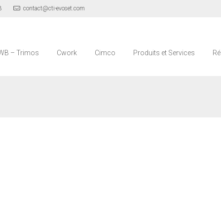
3
contact@cti-evoset.com
WB – Trimos
Cwork
Cimco
Produits et Services
Ré