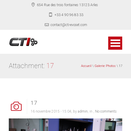
654 Rue des trois fontaines 13123 Arles
+33 4 90 96 83 33
contact@cti-evoset.com
Attachment:
17
Accueil
\
Galerie Photos
\ 17
17
16 novembre 2015 - 15:04, by
admin
, in ,
No comments